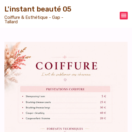
A
L'instant beauté 05
l
Coiffure & Esthétique - Gap -
Tallard
l
e
r
a
u
c
o
n
t
e
n
u